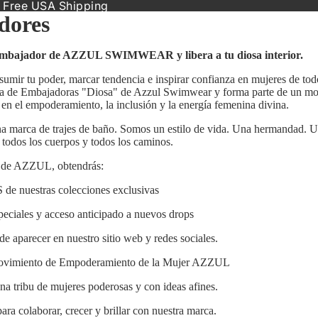
 Free USA Shipping
dores
 embajador de AZZUL SWIMWEAR y libera a tu diosa interior.
 asumir tu poder, marcar tendencia e inspirar confianza en mujeres de t
a de Embajadoras "Diosa" de Azzul Swimwear y forma parte de un
mo
en el empoderamiento, la inclusión y la energía femenina divina.
a marca de trajes de baño. Somos un estilo de vida. Una hermandad. U
, todos los cuerpos y todos los caminos.
de AZZUL, obtendrás:
de nuestras colecciones exclusivas
eciales y acceso anticipado a nuevos drops
de aparecer en nuestro sitio web y redes sociales.
 Movimiento de Empoderamiento de la Mujer AZZUL
na tribu de mujeres poderosas y con ideas afines.
ara colaborar, crecer y brillar con nuestra marca.