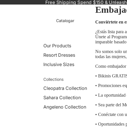
Free Shipping Spend $150 & Unleash
Embaja
Catalogar
Conviértete en
¿Estás lista para
Únete al Program
imparable basado 
Our Products
No somos solo un
Resort Dresses
todas las mujeres
Inclusive Sizes
Como embajador 
• Bikinis GRATIS 
Collections
• Promociones esp
Cleopatra Collection
• La oportunidad 
Sahara Collection
• Sea parte del
Angeleno Collection
• Conéctate con u
• Oportunidades p