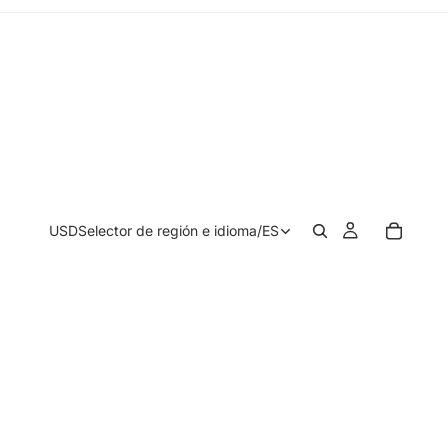
USD
Selector de región e idioma
/
ES