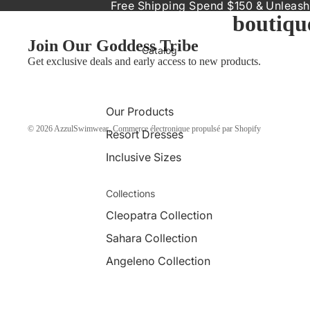
Free Shipping Spend $150 & Unleash
boutiqu
Join Our Goddess Tribe
Catalog
Get exclusive deals and early access to new products.
Our Products
© 2026
AzzulSwimwear
,
Commerce électronique propulsé par Shopify
Resort Dresses
Inclusive Sizes
Collections
Cleopatra Collection
Sahara Collection
Angeleno Collection