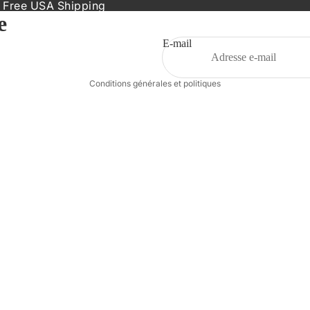
Politique de remboursement
 Free USA Shipping
e
Politique de confidentialité
Conditions d’utilisation
E-mail
Coordonnées
Conditions générales et politiques